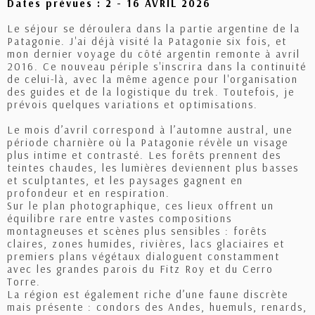
Dates prévues :
2 - 16 AVRIL 2026
Le séjour se déroulera dans la partie argentine de la
Patagonie. J'ai déjà visité la Patagonie six fois, et
mon dernier voyage du côté argentin remonte à avril
2016. Ce nouveau périple s'inscrira dans la continuité
de celui-là, avec la même agence pour l'organisation
des guides et de la logistique du trek. Toutefois, je
prévois quelques variations et optimisations.
Le mois d’avril correspond à l’automne austral, une
période charnière où la Patagonie révèle un visage
plus intime et contrasté. Les forêts prennent des
teintes chaudes, les lumières deviennent plus basses
et sculptantes, et les paysages gagnent en
profondeur et en respiration.
Sur le plan photographique, ces lieux offrent un
équilibre rare entre vastes compositions
montagneuses et scènes plus sensibles : forêts
claires, zones humides, rivières, lacs glaciaires et
premiers plans végétaux dialoguent constamment
avec les grandes parois du Fitz Roy et du Cerro
Torre.
La région est également riche d’une faune discrète
mais présente : condors des Andes, huemuls, renards,