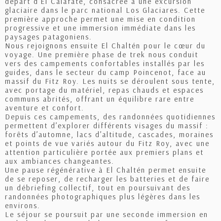
départ d’El Calafate, consacrée à une excursion
glaciaire dans le parc national Los Glaciares. Cette
première approche permet une mise en condition
progressive et une immersion immédiate dans les
paysages patagoniens.
Nous rejoignons ensuite El Chaltén pour le cœur du
voyage. Une première phase de trek nous conduit
vers des campements confortables installés par les
guides, dans le secteur du camp Poincenot, face au
massif du Fitz Roy. Les nuits se déroulent sous tente,
avec portage du matériel, repas chauds et espaces
communs abrités, offrant un équilibre rare entre
aventure et confort.
Depuis ces campements, des randonnées quotidiennes
permettent d’explorer différents visages du massif :
forêts d’automne, lacs d’altitude, cascades, moraines
et points de vue variés autour du Fitz Roy, avec une
attention particulière portée aux premiers plans et
aux ambiances changeantes.
Une pause régénérative à El Chaltén permet ensuite
de se reposer, de recharger les batteries et de faire
un débriefing collectif, tout en poursuivant des
randonnées photographiques plus légères dans les
environs.
Le séjour se poursuit par une seconde immersion en